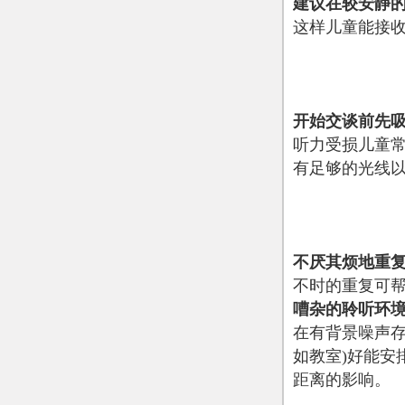
建议在较安静
这样儿童能接
开始交谈前先
听力受损儿童
有足够的光线
不厌其烦地重
不时的重复可
嘈杂的聆听环
在有背景噪声
如教室)好能
距离的影响。