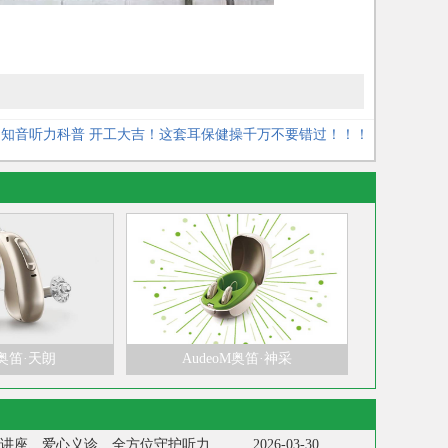
：
知音听力科普 开工大吉！这套耳保健操千万不要错过！！！
P奥笛·天朗
AudeoM奥笛·神采
【知音听力】科普讲座、爱心义诊、全方位守护听力健康 I 全国爱耳日系列活动
2026-03-30