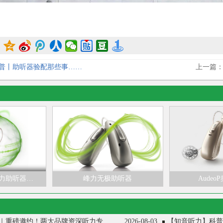
普丨助听器验配那些事……
上一篇
算力助听器…
峰力无极助听器
Audeo
知音听力20周年庆｜重磅邀约！两大品牌资深听力专家亲临现场
2026-08-03