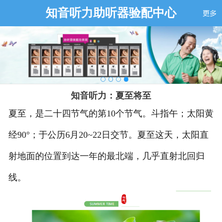
知音听力助听器验配中心
知音听力：夏至将至
夏至，是二十四节气的第
10
个节气。斗指午；太阳黄
经
90°
；于公历
6
月
20~22
日交节。夏至这天，太阳直
射地面的位置到达一年的最北端，几乎直射北回归
线。