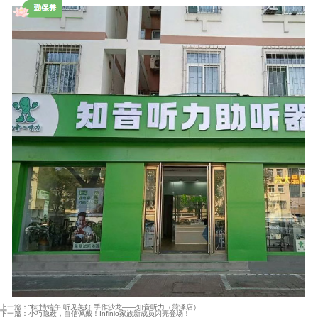
上一篇：
“粽”情端午·听见美好 手作沙龙——知音听力（菏泽店）
下一篇：
小巧隐蔽，自信佩戴！Infinio家族新成员闪亮登场！