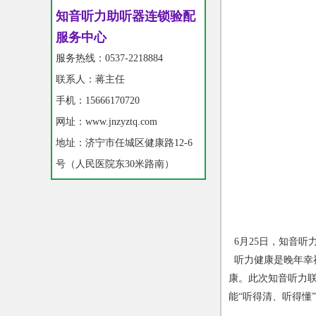
知音听力助听器连锁验配
服务中心
服务热线：0537-2218884
联系人：蒋主任
手机：15666170720
网址：www.jnzyztq.com
地址：济宁市任城区健康路12-6
号（人民医院东30米路南）
6月
25
日，知音听
听力健康是晚年幸
康。此次知音听力
能
“
听得清、听得懂
”