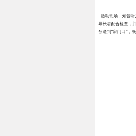
活动现场，知音听
导长者配合检查，
务送到
“
家门口
”
，既