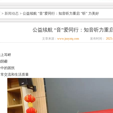
页
>
新闻动态
> 公益续航 “音”爱同行：知音听力重启 “听” 力美好
公益续航 “音”爱同行：知音听力重启 
文章来源：
www.jnzyztq.com
发布时间：
2025-
爬上耳畔
的阴霾
活中的困扰
日常交流和生活质量